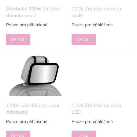
o
d
Altabebe 1106 Zrcátko
1106 Zrcátko do auta
u
do auta malé
malé
k
Pouze pro přihlášené
Pouze pro přihlášené
t
ů
DETAIL
DETAIL
1104 - Zrcátko do auta
1108 Zrcátko do auta
Altabebe
LED
Pouze pro přihlášené
Pouze pro přihlášené
DETAIL
DETAIL