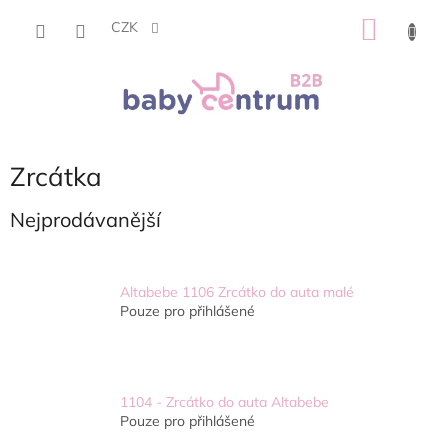
Přejít
NÁKU
na
CZK
obsah
KOŠÍK
Zrcátka
Nejprodávanější
Altabebe 1106 Zrcátko do auta malé
Pouze pro přihlášené
1104 - Zrcátko do auta Altabebe
Pouze pro přihlášené