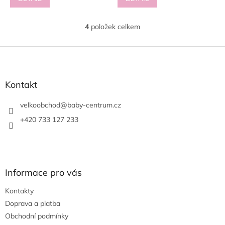
4
položek celkem
O
v
l
Z
á
á
d
p
a
a
Kontakt
c
t
í
í
velkoobchod
@
baby-centrum.cz
p
r
+420 733 127 233
v
k
y
v
ý
Informace pro vás
p
i
Kontakty
s
u
Doprava a platba
Obchodní podmínky