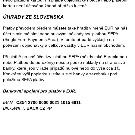
nebo platební kartou. Při platbě objednávky hotově nebo platební
kartou není účtována žádná přirážka k ceně.
ÚHRADY ZE SLOVENSKA
Platby převodem předem můžete také hradit v měně EUR na náš
účet s minimálními nebo nulovými náklady tzv. platbou SEPA
(Single Euro Payments Area). V tomto případě vyčkejte na
potvrzení objednávky a celkové částky v EUR naším obchodem.
Při platbě na náš účet tzv. platbou SEPA (někdy také Europlatbou
nebo Platbou do eurozóny) nesete pouze náklady na straně své
banky, které jsou v řadě případů nulové nebo do výše cca 1€.
Konkrétní výši poplatku zjistíte u své banky v sazebníku pod
položkou SEPA platby.
Bankovní spojení pro platby v EUR:
IBAN:
CZ54 2700 0000 0021 1015 6611
BIC/SWIFT:
BACX CZ PP
Z
á
p