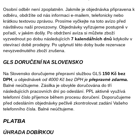
Osobní odběr není zpoplatněn. Jakmile je objednávka připravena k
odběru, obdržíte od nás informaci e-mailem, telefonicky nebo
krátkou textovou zprávou. Prosíme vyčkejte na toto avízo před
návštěvou naší provozovny. Objednávky vyřizujeme postupně v
pořadí, v jakém došly. Po obdržení avíza si můžete zboží
vyzvednout po dobu následujících
7 kalendářních dnů
kdykoliv v
otevírací době prodejny. Po uplynutí této doby bude rezervace
nevyzvednutého zboží zrušena.
GLS DORUČENÍ NA SLOVENSKO
Na Slovensko doručujeme přepravní službou GLS
150 Kč bez
DPH
,
u objednávek od 4000 Kč bez DPH je
přepravné zdarma.
Balné neúčtujeme. Zásilka je obvykle doručována do tří
následujících pracovních dní po odeslání. PPL aktivně využívá
telefonní číslo příjemce během procesu doručení. Doporučujeme
před odesláním objednávky pečlivě zkontrolovat zadání Vašeho
telefonního čísla. Balné neúčtujeme.
PLATBA
ÚHRADA DOBÍRKOU