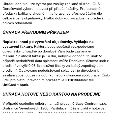
Úhradu dobírkou lze vybrat pro zásilky zasílané službou GLS.
Doručovatel vybere hotovost při předání zásilky. Pro usnadnění
předávky balíku je vhodné mít připravenou přesnou částku dle
celkové ceny objednávky. Platbu dobírkou vyžadujeme především u
nových odběratelů.
ÚHRADA PŘEVODNÍM PŘÍKAZEM
Neplaťte ihned po vytvoření objednávky. Vyčkejte na
vystavení faktury.
Faktura bude součástí vyexpedované
objednávky, případně po domluvě Vám bude zaslána e-
mailem.
Splatnost faktur je 14 dní, nebylo-li dohodnuto jinak /v
případě nedodržení data splatnosti může Dodavatel účtovat úrok z
prodlení ve výši 0,05 % z dlužné částky za každý započatý den
prodlení/. Opakované nedodržování splatnosti je důvodem k
zasílání zboží pouze na dobírku nebo k ukončení spolupráce. Číslo
účtu pro platbu převodním příkazem je
2110156603/2700
UniCredit bank.
ÚHRADA HOTOVĚ NEBO KARTOU NA PRODEJNĚ
V případě osobního odběru na naší prodejně Baby Centrum s.r.o,
Bratranců Veverkových 1200, Pardubice můžete platit v hotovosti