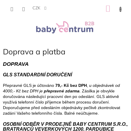
Přejít
NÁKU
na
CZK
obsah
KOŠÍK
Doprava a platba
DOPRAVA
GLS STANDARDNÍ DORUČENÍ
Přepravné GLS je účtováno
79,- Kč bez DPH
,
u objednávek od
4000,- Kč bez DPH je
přepravné zdarma
. Zásilka je obvykle
doručována následující pracovní den po odeslání. GLS aktivně
využívá telefonní číslo příjemce během procesu doručení.
Doporučujeme před odesláním objednávky pečlivě zkontrolovat
zadání Vašeho telefonního čísla. Balné neúčtujeme.
OSOBNÍ ODBĚR V PRODEJNĚ BABY CENTRUM S.R.O.,
BRATRANCŮ VEVERKOVÝCH 1200, PARDUBICE