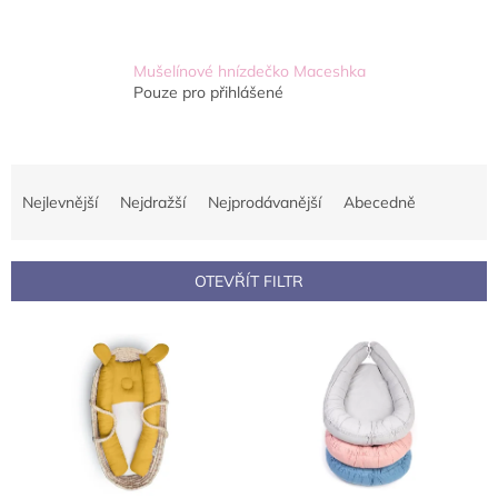
Mušelínové hnízdečko Maceshka
Pouze pro přihlášené
Ř
a
Nejlevnější
Nejdražší
Nejprodávanější
Abecedně
z
e
n
OTEVŘÍT FILTR
í
p
V
r
ý
o
p
d
i
u
s
k
p
t
r
ů