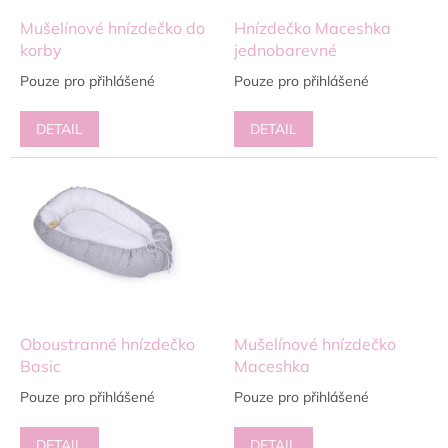
o
d
Mušelínové hnízdečko do
Hnízdečko Maceshka
u
korby
jednobarevné
k
Pouze pro přihlášené
Pouze pro přihlášené
t
ů
DETAIL
DETAIL
Oboustranné hnízdečko
Mušelínové hnízdečko
Basic
Maceshka
Pouze pro přihlášené
Pouze pro přihlášené
DETAIL
DETAIL