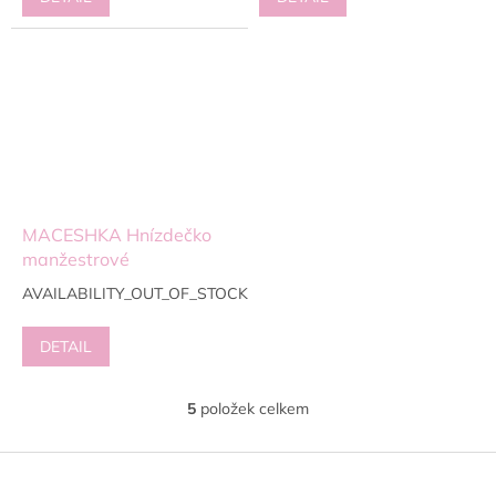
MACESHKA Hnízdečko
manžestrové
AVAILABILITY_OUT_OF_STOCK
DETAIL
5
položek celkem
O
v
l
Z
á
á