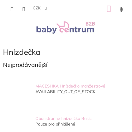
Přejít
NÁKU
na
CZK
obsah
KOŠÍK
Hnízdečka
Nejprodávanější
MACESHKA Hnízdečko manžestrové
AVAILABILITY_OUT_OF_STOCK
Oboustranné hnízdečko Basic
Pouze pro přihlášené