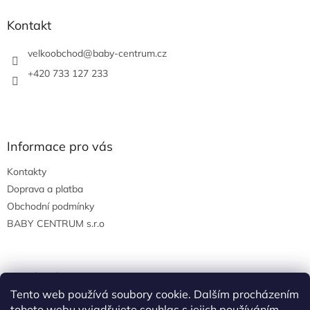
d
p
a
a
Kontakt
c
t
í
í
velkoobchod
@
baby-centrum.cz
p
r
+420 733 127 233
v
k
y
v
ý
Informace pro vás
p
i
Kontakty
s
u
Doprava a platba
Obchodní podmínky
BABY CENTRUM s.r.o
Facebook
Tento web používá soubory cookie. Dalším procházením
tohoto webu vyjadřujete souhlas s jejich používáním..