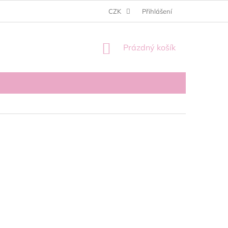
BABY CENTRUM S.R.O
CZK
Přihlášení
NÁKUPNÍ
Prázdný košík
KOŠÍK