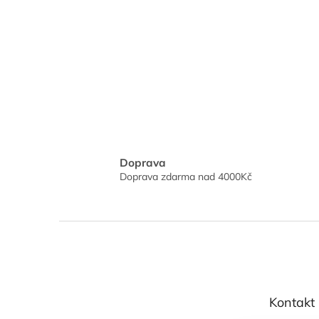
Doprava
Doprava zdarma nad 4000Kč
Z
á
p
a
t
Kontakt
í