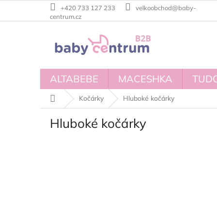
Přejít
+420 733 127 233
velkoobchod@baby-
na
centrum.cz
obsah
ALTABEBE
MACESHKA
TUD
Domů
Kočárky
Hluboké kočárky
Hluboké kočárky