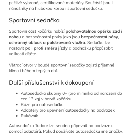
pečlivě vybrané, certifikované materiály. Součástí jsou i
nánožníky na hlubokou korbu i sportovní sedačku.
Sportovní sedačka
Sportovní část kočárku nabízí
polohovatelnou opěrku zad i
nohou
a bezpečnostní prvky jako jsou
bezpečnostní pásy,
ochranný oblouk a polstrovaná vložka
. Sedačku lze
nastavit
po i proti směru jízdy
a podnožku přizpůsobit
velikosti dítěte.
Větrací otvor v boudě sportovní sedačky zajistí příjemné
klima i během teplých dní.
Další příslušenství k dokoupení
Autosedačka skupiny 0+ (pro miminka od narození do
cca 13 kg) v barvě kočárku
Báze pro autosedačku
Adaptéry pro upevnění autosedačky na podvozek
Rukávník
Autosedačku Tudore lze snadno připevnit na podvozek
pomocí adaptérů. Pokud používáte autosedačku jiné značky,