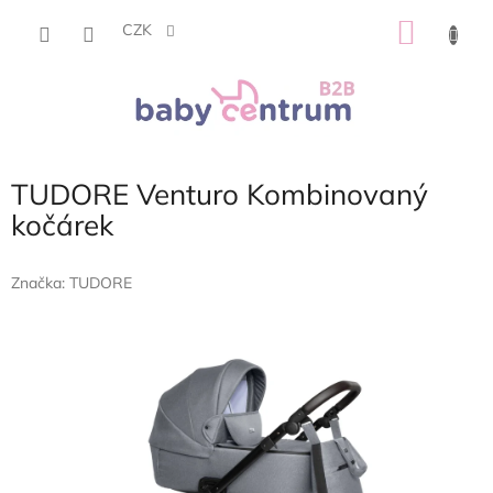
Přejít
NÁKU
na
CZK
obsah
KOŠÍK
TUDORE Venturo Kombinovaný
kočárek
Značka:
TUDORE