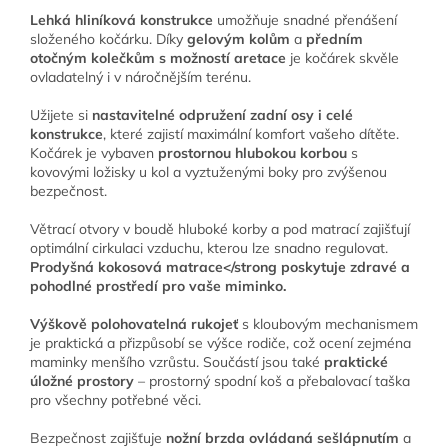
Lehká hliníková konstrukce
umožňuje snadné přenášení
složeného kočárku. Díky
gelovým kolům
a
předním
otočným kolečkům s možností aretace
je kočárek skvěle
ovladatelný i v náročnějším terénu.
Užijete si
nastavitelné odpružení zadní osy i celé
konstrukce
, které zajistí maximální komfort vašeho dítěte.
Kočárek je vybaven
prostornou hlubokou korbou
s
kovovými ložisky u kol a vyztuženými boky pro zvýšenou
bezpečnost.
Větrací otvory v boudě hluboké korby a pod matrací zajišťují
optimální cirkulaci vzduchu, kterou lze snadno regulovat.
Prodyšná kokosová matrace</strong poskytuje zdravé a
pohodlné prostředí pro vaše miminko.
Výškově polohovatelná rukojeť
s kloubovým mechanismem
je praktická a přizpůsobí se výšce rodiče, což ocení zejména
maminky menšího vzrůstu. Součástí jsou také
praktické
úložné prostory
– prostorný spodní koš a přebalovací taška
pro všechny potřebné věci.
Bezpečnost zajišťuje
nožní brzda ovládaná sešlápnutím
a