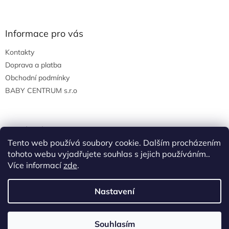
Informace pro vás
Kontakty
Doprava a platba
Obchodní podmínky
BABY CENTRUM s.r.o
Facebook
Tento web používá soubory cookie. Dalším procházením
tohoto webu vyjadřujete souhlas s jejich používáním..
Více informací
zde
.
Vytvořil Shoptet
Nastavení
Copyright 2026
BABY-CENTRUM Velkoobchod
. Všechna
Souhlasím
práva vyhrazena.