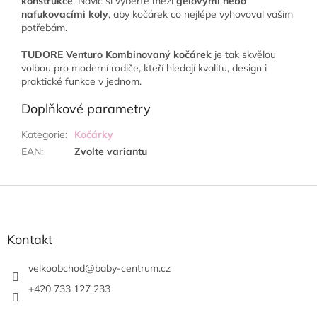
konstrukce
. Navíc si vyberte mezi
gelovými nebo
nafukovacími koly
, aby kočárek co nejlépe vyhovoval vašim
potřebám.
TUDORE Venturo Kombinovaný kočárek
je tak skvělou
volbou pro moderní rodiče, kteří hledají kvalitu, design i
praktické funkce v jednom.
Doplňkové parametry
Kategorie
:
Kočárky
EAN
:
Zvolte variantu
Z
á
p
a
Kontakt
t
í
velkoobchod
@
baby-centrum.cz
+420 733 127 233