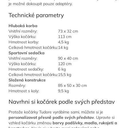
je možné dokoupit pouze adaptéry.
Technické parametry
Hluboká korba
Vnitřní rozměry:
73 x 32 cm
Výška kočárku:
113 cm
Hmotnost korby:
4,5 kg
Celková hmotnost kočárku:
14 kg
Sportovní sedačka
Vnitřní rozměry:
90 x 40 cm
Výška kočárku:
120 cm
Hmotnost sedačky:
6 kg
Celková hmotnost kočárku:
15,5 kg
Složená konstrukce
Rozměry:
85 x 50 x 30 cm
Hmotnost s koly:
9,5 kg
Navrhni si kočárek podle svých představ
Protože kočárky Tudore vyrábíme sami, můžete si je
personalizovat přesně podle svých představ
. Upravte si
vzhled kočárku změnou
barvy podšívky, madla, rukojeti a