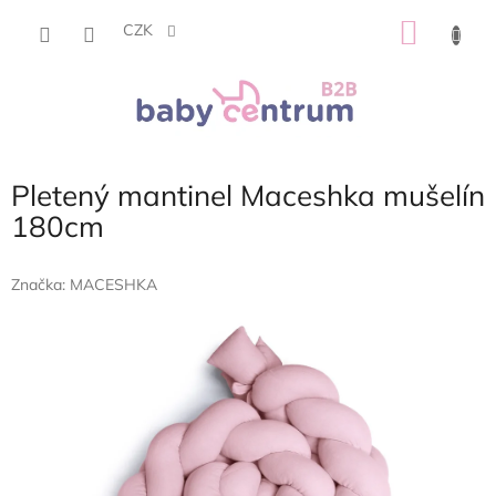
Přejít
NÁKU
na
CZK
obsah
KOŠÍK
Pletený mantinel Maceshka mušelín
180cm
Značka:
MACESHKA