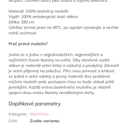
bezpečí. Zároveň slouží jako útulná a stylová dekorace.
Materiál: 100% bavlněný mušelín
Výplň: 100% antialergické duté vlákno
Délka: 180 cm
Údržba: Jemné praní na 40°C, po vyprání vytvarujte a nechte
volně uschnout
Proč právě mušelín?
Jedná se o jednu z nejjednodušších, nejjemnějších a
nejčistších forem tkaniny na světe. Díky otevřené vazbě
vláken je materiál velmi lehký a vzdušný a prodyšný. Zároveň
je velmi příjemný na pokožce. Přes svou jemnost a lehkost
se jedná o velmi odolný a pevný materiál. Bez problémů
můžete mušelín prát, postupem času se bude stávat ještě
jemnějším. Každá vrstva bavlněného mušelínu je vlastně
spojení dvou vrstev tkaniny neviditelnými stehy.
Doplňkové parametry
Kategorie
:
Mantinely
EAN
:
Zvolte variantu