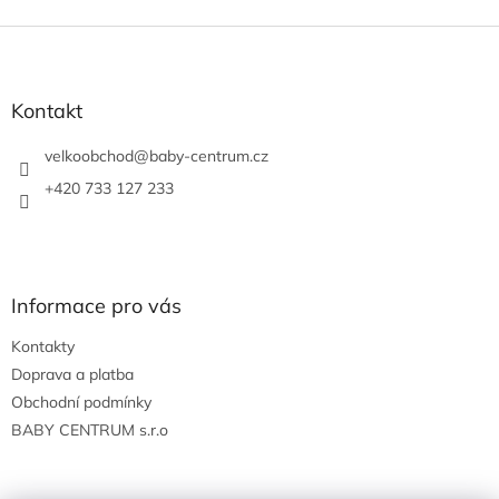
Z
á
p
a
Kontakt
t
í
velkoobchod
@
baby-centrum.cz
+420 733 127 233
Informace pro vás
Kontakty
Doprava a platba
Obchodní podmínky
BABY CENTRUM s.r.o