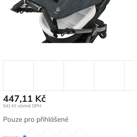
447,11 Kč
541 Kč včetně DPH
Měrná
Pouze pro přihlášené
cena: