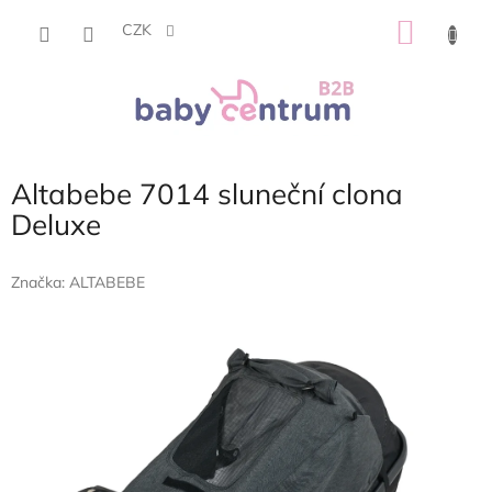
Přejít
NÁKU
na
CZK
obsah
KOŠÍK
Altabebe 7014 sluneční clona
Deluxe
Značka:
ALTABEBE