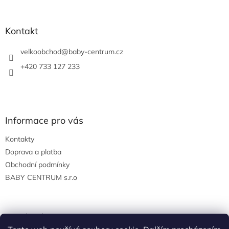
á
p
a
Kontakt
t
í
velkoobchod
@
baby-centrum.cz
+420 733 127 233
Informace pro vás
Kontakty
Doprava a platba
Obchodní podmínky
BABY CENTRUM s.r.o
Facebook