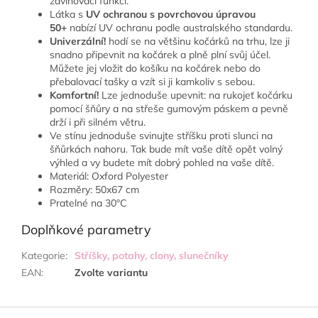
zavinovací funkcí.
Látka s
UV ochranou s povrchovou úpravou
50+
nabízí UV ochranu podle australského standardu.
Univerzální!
hodí se na většinu kočárků na trhu, lze ji
snadno připevnit na kočárek a plně plní svůj účel.
Můžete jej vložit do košíku na kočárek nebo do
přebalovací tašky a vzít si ji kamkoliv s sebou.
Komfortní!
Lze jednoduše upevnit: na rukojeť kočárku
pomocí šňůry a na střeše gumovým páskem a pevně
drží i při silném větru.
Ve stínu jednoduše svinujte stříšku proti slunci na
šňůrkách nahoru. Tak bude mít vaše dítě opět volný
výhled a vy budete mít dobrý pohled na vaše dítě.
Materiál: Oxford Polyester
Rozměry: 50x67 cm
Pratelné na 30°C
Doplňkové parametry
Kategorie
:
Stříšky, potahy, clony, slunečníky
EAN
:
Zvolte variantu
Z